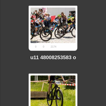
0
0
2174
u11 48008253583 o