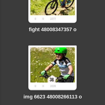
0
0
2277
fight 48008347357 o
0
0
2228
img 6623 48008266113 o