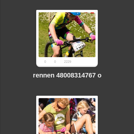
0
0
2229
rennen 48008314767 o