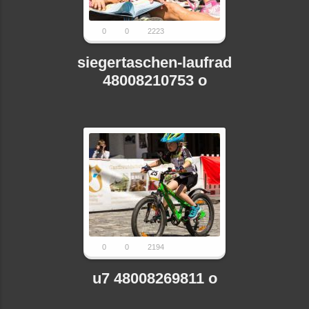
0
0
2223
siegertaschen-laufrad
48008210753 o
0
0
2194
u7 48008269811 o