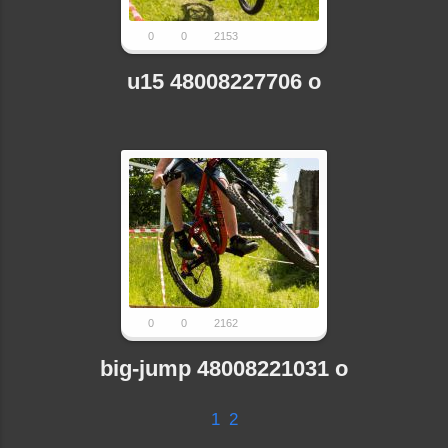
0
0
2153
u15 48008227706 o
0
0
2162
big-jump 48008221031 o
1
2