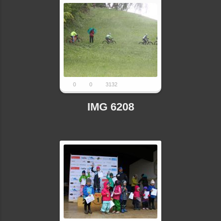
0
0
3132
IMG 6208