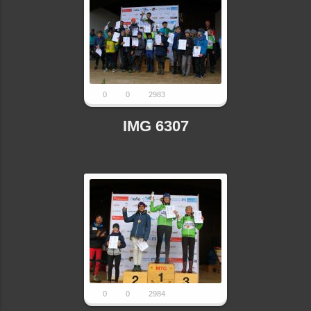
0
0
2983
IMG 6307
0
0
2984