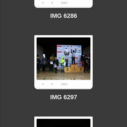
0
0
3064
IMG 6286
0
0
2962
IMG 6297