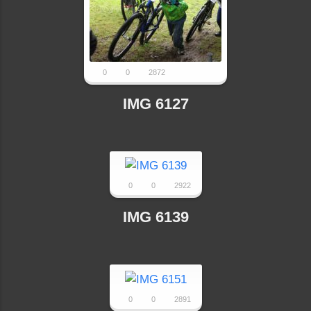
0
0
2872
IMG 6127
0
0
2922
IMG 6139
0
0
2891