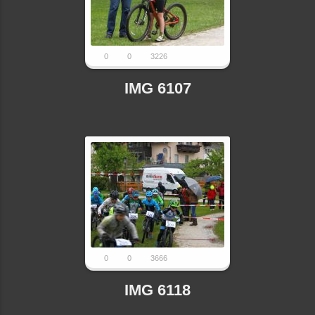
0
0
3226
IMG 6107
0
0
3666
IMG 6118