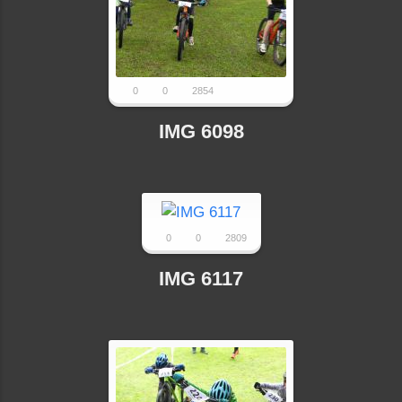
0
0
2854
IMG 6098
0
0
2809
IMG 6117