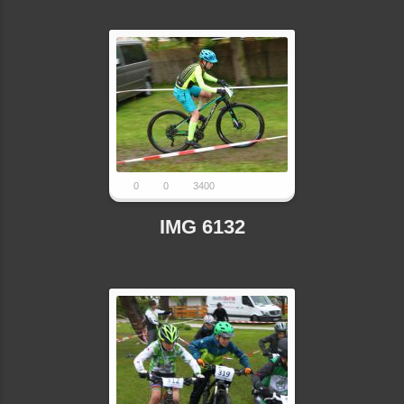
0
0
3400
IMG 6132