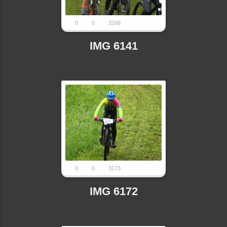
0
0
3266
IMG 6141
0
0
3173
IMG 6172