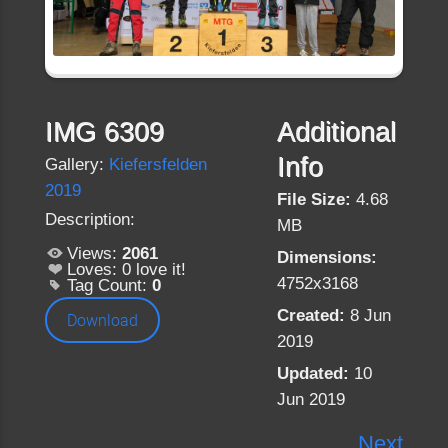
IMG 6309
Additional
Info
Gallery:
Kiefersfelden
2019
File Size:
4.68
Description:
MB
Views:
2061
Dimensions:
Loves:
0
love it!
4752x3168
Tag Count:
0
Created:
8 Jun
Download
2019
Updated:
10
Jun 2019
Next