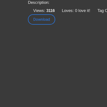
Description:
Views:
3116
Loves:
0
love it!
Tag 
Download