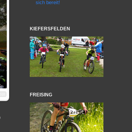
sich bereit!
KIEFERSFELDEN
018
FREISING
o