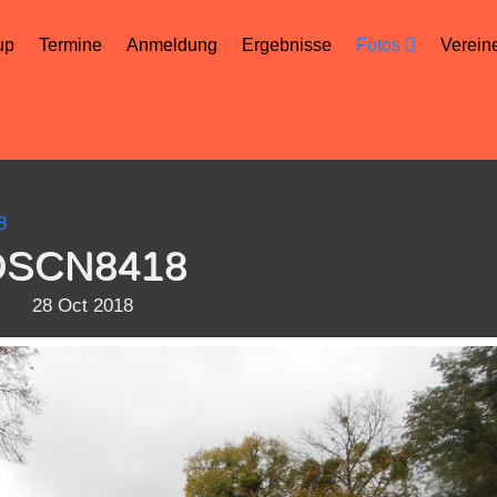
up
Termine
Anmeldung
Ergebnisse
Fotos
Verein
8
DSCN8418
28 Oct 2018