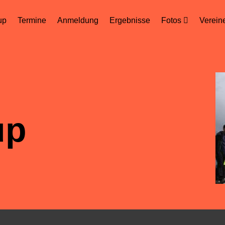
up
Termine
Anmeldung
Ergebnisse
Fotos
Verein
 Spass
st Alles.
up
und Jugendliche
ene