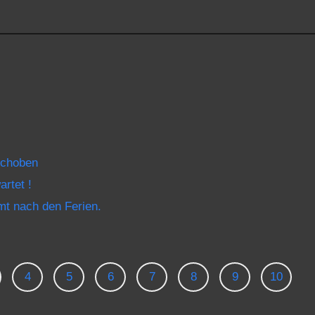
schoben
rtet !
mt nach den Ferien.
4
5
6
7
8
9
10