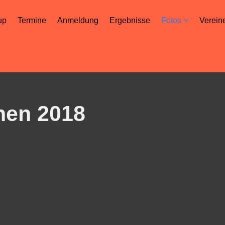
up
Termine
Anmeldung
Ergebnisse
Fotos
Verein
hen 2018