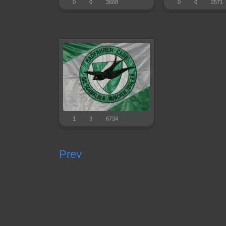
0
0
3668
0
0
2571
1
3
6734
Prev