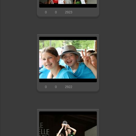
0
0
2923
0
0
2922