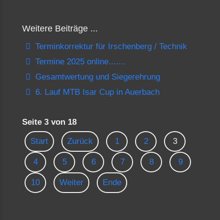
Weitere Beiträge ...
Terminkorrektur für Irschenberg / Technik
Termine 2025 online.......
Gesamtwertung und Siegerehrung
6. Lauf MTB Isar Cup in Auerbach
Seite 3 von 18
Start
Zurück
1
2
3
4
5
6
7
8
9
10
Weiter
Ende