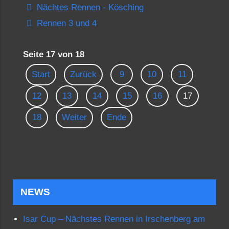
Nächtes Rennen - Kösching
Rennen 3 und 4
Seite 17 von 18
Start
Zurück
9
10
11
12
13
14
15
16
17
18
Weiter
Ende
NEWS
Isar Cup – Nächstes Rennen in Irschenberg am